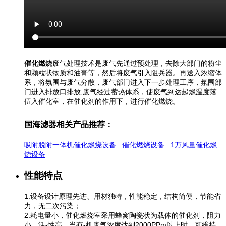
催化燃烧
废气处理技术是废气先通过预处理，去除大部门的粉尘
和颗粒状物质和油膏等，然后将废气引入阻兵器。再送入浓缩体
系，将氛围与废气分散，废气部门进入下一步处理工序，氛围部
门进入排放口排放;废气经过蓄热体系，使废气到达起燃温度落
伍入催化室，在催化剂的作用下，进行催化燃烧。
国海滤器相关产品推荐：
吸附脱附一体机催化燃烧设备
催化燃烧设备
1万风量催化燃
烧设备
性能特点
1.设备设计原理先进、用材独特，性能稳定，结构简便，节能省
力，无二次污染；
2.耗电量小，催化燃烧室采用蜂窝陶瓷状为载体的催化剂，阻力
小，活-性高。当有-机废气浓度达到2000PPm以上时，可维持