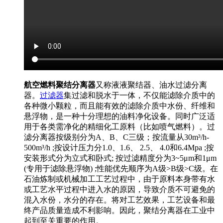
航空燃料聚结分离器
又称液液聚结器、油水过滤分离
器。
过滤器
集过滤和脱水于一体，不仅能滤除介质中的
各种微小颗粒，而且能有效的滤除介质中水份、纤维和
悬浮物，是一种十分理想的油料净化设备。同时广泛适
用于各类需净化的精细化工原料（比如喷气燃料）。过
滤分离器按级别分为A、B、C三级；按流量从30m³/h-
500m³/h ;按设计压力分1.0、1.6、 2.5、 4.0和6.4Mpa ;按
安装形式分为立式和卧式; 按过滤精度分为3~5μm和1μm
(专用于滤除悬浮物) ;性能优先顺序为A级>B级>C级。在
石油炼制或机械加工工艺过程中，由于原料本身带有水
或工艺水平过程中进入水的原因，导致介质不可避免的
混入水份，水分的存在。将对工艺效果，工艺设备和最
终产品质量造成不利影响。因此，聚结分离器在工业中
起到至关重要的作用。