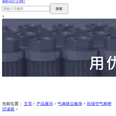
400-0373-997
搜索
×
当前位置：
主页
>
产品展示
>
气体除尘板块
>
压缩空气精密
过滤器
>