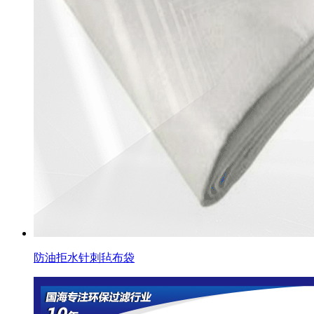
防油拒水针刺毡布袋