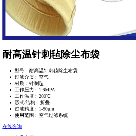
耐高温针刺毡除尘布袋
型号
: 耐高温针刺毡除尘布袋
过滤介质
: 空气
材质
: 针刺毡
工作压力
: 1.6MPA
工作温度
: 200℃
形式/结构
: 折叠
过滤精度
: 1-50μm
使用范围
: 空气过滤系统
在线咨询