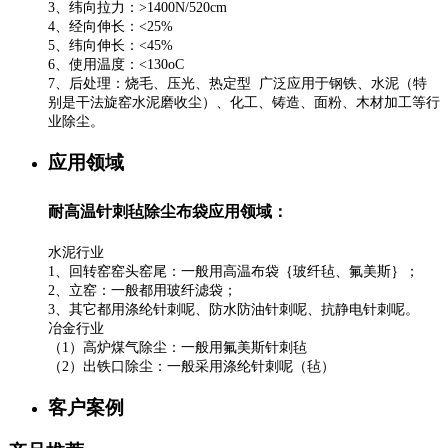
3、纬向拉力：>1400N/520cm
4、经向伸长：<25%
5、纬向伸长：<45%
6、使用温度：<130oC
7、后处理：烧毛、压光、热定型 广泛应用于钢铁、水泥（特
别是干法旋窑水泥磨收尘）、化工、铸造、面粉、木材加工等行
业除尘。
应用领域
耐高温针刺毡除尘布袋应用领域：
水泥行业
1、回转窑窑头窑尾：一般用高温布袋｛玻纤毡、氟美斯｝；
2、立窑：一般都用玻纤滤袋；
3、其它都用涤纶针刺呢、防水防油针刺呢、抗静电针刺呢。
冶金行业
（1）高炉煤气除尘：一般用氟美斯针刺毡
（2）出铁口除尘：一般采用涤纶针刺呢（毡）
客户案例